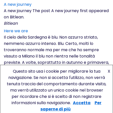
A new journey
A new journey The post A new journey first appeared
on Bitlean.
Bitlean
Here we are
Il cielo della Sardegna è blu. Non azzurro striato,
nemmeno azzurro intenso. Blu. Certo, molti lo
troveranno normale ma per me che ho sempre
vissuto a Milano il blu non rientra nelle tonalità
previste. A volte, soprattutto in autunno e primavera,
anche in città ci sono giornate di cielo terso, tanto da
Questo sito usa i cookie per migliorare la tua
X
vedere le montagne.… Read […]
navigazione. Se non si accetta l'utilizzo, non verrà
Bitlean
tenuta traccia del comportamento durante visita,
ma verrà utilizzato un unico cookie nel browser
per ricordare che si è scelto di non registrare
© Copyright 2019 Bitlean srl - Piazza San
informazioni sulla navigazione.
Accetta
Per
Sepolcro, 1 -20123 Milano - P.IVA 11025330967 -
saperne di più
Privacy -
Cookie