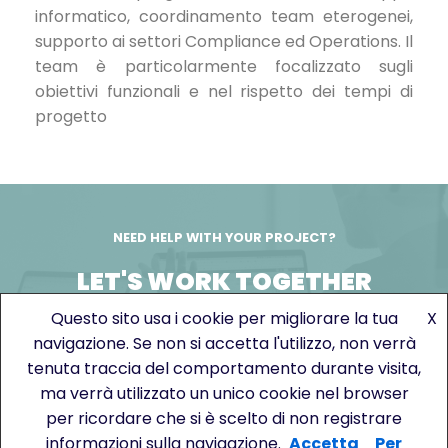
informatico, coordinamento team eterogenei,
supporto ai settori Compliance ed Operations. Il
team è particolarmente focalizzato sugli
obiettivi funzionali e nel rispetto dei tempi di
progetto
NEED HELP WITH YOUR PROJECT?
LET'S WORK TOGETHER
Questo sito usa i cookie per migliorare la tua
X
GET IN TOUCH!
navigazione. Se non si accetta l'utilizzo, non verrà
tenuta traccia del comportamento durante visita,
ma verrà utilizzato un unico cookie nel browser
per ricordare che si è scelto di non registrare
© Copyright 2019 Bitlean srl - Piazza San
informazioni sulla navigazione.
Accetta
Per