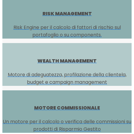
RISK MANAGEMENT
Risk Engine per il calcolo di fattori di rischio sul
portafoglio o su components.
WEALTH MANAGEMENT
Motore di adeguatezza, profilazione della clientela,
budget e campaign management
MOTORE COMMISSIONALE
Un motore per il calcolo o verifica delle commissioni su
prodotti di Risparmio Gestito