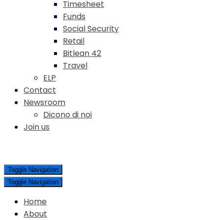
Timesheet
Funds
Social Security
Retail
Bitlean 42
Travel
ELP
Contact
Newsroom
Dicono di noi
Join us
Toggle Navigation
Toggle Navigation
Home
About