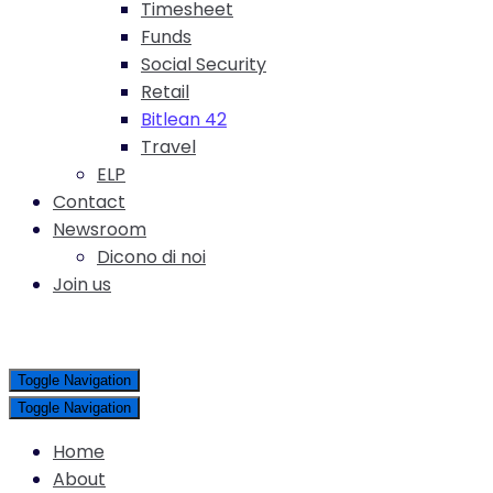
Timesheet
Funds
Social Security
Retail
Bitlean 42
Travel
ELP
Contact
Newsroom
Dicono di noi
Join us
Toggle Navigation
Toggle Navigation
Home
About