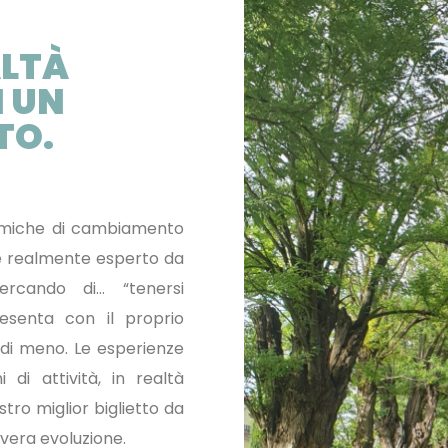
ALTÀ
 UN
TO.
namiche di cambiamento
i è realmente esperto da
ercando di… “tenersi
resenta con il proprio
 di meno. Le esperienze
 di attività, in realtà
ostro miglior biglietto da
 vera evoluzione.