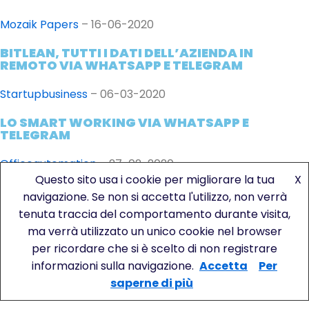
Mozaik Papers
– 16-06-2020
BITLEAN, TUTTI I DATI DELL’AZIENDA IN
REMOTO VIA WHATSAPP E TELEGRAM
Startupbusiness
– 06-03-2020
LO SMART WORKING VIA WHATSAPP E
TELEGRAM
Officeautomation
– 27-02-2020
Questo sito usa i cookie per migliorare la tua
X
MOBILE REMOTE CONTROL BY BITLEAN
navigazione. Se non si accetta l'utilizzo, non verrà
tenuta traccia del comportamento durante visita,
Soiel
– 26-02-2020
ma verrà utilizzato un unico cookie nel browser
per ricordare che si è scelto di non registrare
informazioni sulla navigazione.
Accetta
Per
saperne di più