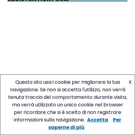
Questo sito usa i cookie per migliorare la tua
X
navigazione. Se non si accetta l'utilizzo, non verrà
tenuta traccia del comportamento durante visita,
ma verrà utilizzato un unico cookie nel browser
per ricordare che si è scelto di non registrare
© Copyright 2019 Bitlean srl - Piazza San
informazioni sulla navigazione.
Accetta
Per
Sepolcro, 1 -20123 Milano - P.IVA 11025330967 -
saperne di più
Privacy -
Cookie